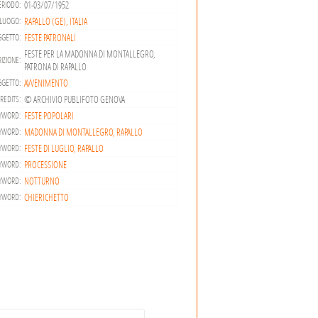
01-03/07/1952
ERIODO:
RAPALLO (GE), ITALIA
LUOGO:
FESTE PATRONALI
GETTO:
FESTE PER LA MADONNA DI MONTALLEGRO,
IZIONE:
PATRONA DI RAPALLO
AVVENIMENTO
GGETTO:
© ARCHIVIO PUBLIFOTO GENOVA
REDITS:
FESTE POPOLARI
YWORD:
MADONNA DI MONTALLEGRO, RAPALLO
YWORD:
FESTE DI LUGLIO, RAPALLO
YWORD:
PROCESSIONE
YWORD:
NOTTURNO
YWORD:
CHIERICHETTO
YWORD: