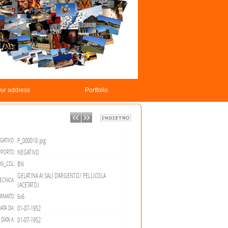
ur address
Portfolio
P_000018.jpg
GATIVO:
NEGATIVO
PORTO:
BN
BN_COL:
GELATINA AI SALI D'ARGENTO/ PELLICOLA
ECNICA:
(ACETATO)
6x6
RMATO:
01-07-1952
ATA DA:
01-07-1952
DATA A: