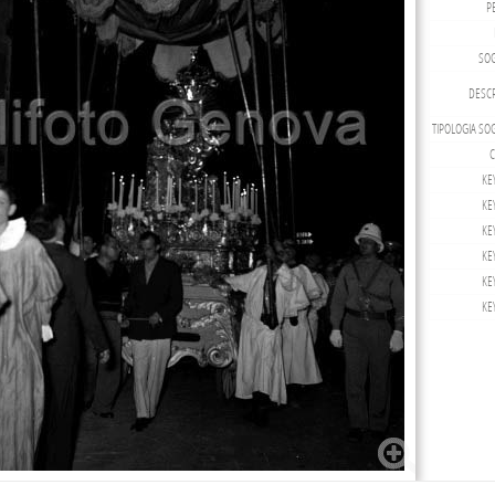
P
SOG
DESCR
TIPOLOGIA SO
C
KE
KE
KE
KE
KE
KE