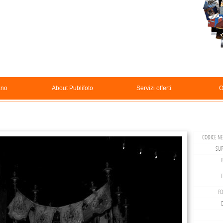
ano
About Publifoto
Servizi offerti
O
CODICE NE
SUP
T
FO
D