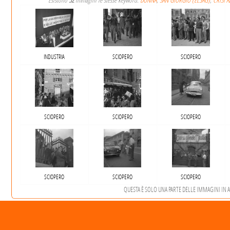
Esistono
52
immagini le stesse keyword:
DONNA
,
SAN GIORGIO (ELSAG)
,
CRISI 
INDUSTRIA
SCIOPERO
SCIOPERO
SCIOPERO
SCIOPERO
SCIOPERO
SCIOPERO
SCIOPERO
SCIOPERO
QUESTA È SOLO UNA PARTE DELLE IMMAGINI IN AR