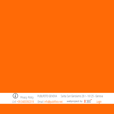
PUBLIFOTO GENOVA
Salita San Gerolamo 28 r - 16125 - Genova
Privacy Policy
Cell
+39.3483392319
Email:
info@publifoto.net
Login
.