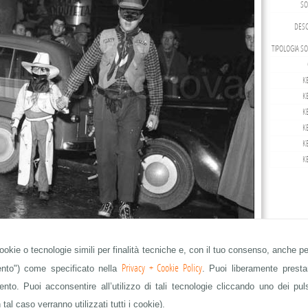
SO
DESC
TIPOLOGIA S
K
K
K
K
K
K
cookie o tecnologie simili per finalità tecniche e, con il tuo consenso, anche per
Privacy + Cookie Policy
mento") come specificato nella
. Puoi liberamente prestar
to. Puoi acconsentire all’utilizzo di tali tecnologie cliccando uno dei pul
 tal caso verranno utilizzati tutti i cookie).