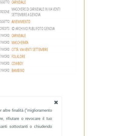
CARNEVALE
GGETTO:
MASCHERE DI CARNEVALE IN VIA VENTI
RIZIONE:
SETTEMBRE A GENOVA
AVVENIMENTO
OGGETTO:
© ARCHIVIO PUBLIFOTO GENOVA
CREDITS:
CARNEVALE
EYWORD:
MASCHERATA
EYWORD:
CITTÁ: VIA VENTI SETTEMBRE
EYWORD:
FOLKLORE
EYWORD:
COWBOY
EYWORD:
BAMBINO
EYWORD:
 altre finalità ("miglioramento
e, rifiutare o revocare il tuo
santi sottostanti o chiudendo