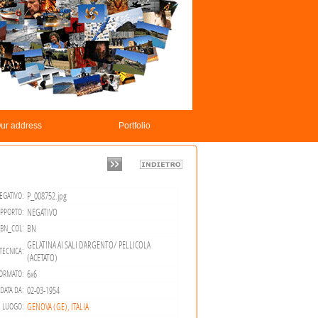
ur address
Portfolio
P_008752.jpg
EGATIVO:
NEGATIVO
PPORTO:
BN
BN_COL:
GELATINA AI SALI D'ARGENTO/ PELLICOLA
TECNICA:
(ACETATO)
6x6
ORMATO:
02-03-1954
DATA DA:
GENOVA (GE), ITALIA
LUOGO: