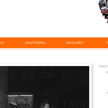
ano
About Publifoto
Servizi offerti
O
CODICE N
SU
F