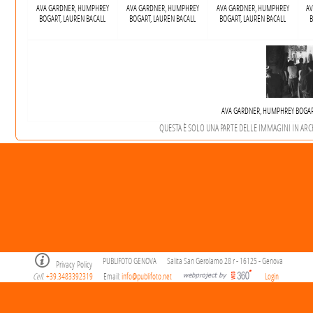
AVA GARDNER, HUMPHREY
AVA GARDNER, HUMPHREY
AVA GARDNER, HUMPHREY
A
BOGART, LAUREN BACALL
BOGART, LAUREN BACALL
BOGART, LAUREN BACALL
B
AVA GARDNER, HUMPHREY BOGART
QUESTA È SOLO UNA PARTE DELLE IMMAGINI IN ARCHI
PUBLIFOTO GENOVA
Salita San Gerolamo 28 r - 16125 - Genova
Privacy Policy
Cell
+39.3483392319
Email:
info@publifoto.net
Login
.