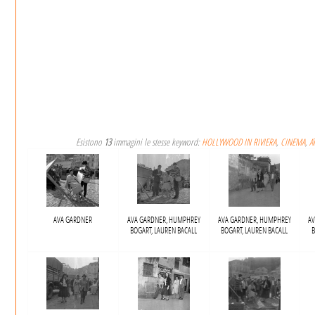
Esistono
13
immagini le stesse keyword:
HOLLYWOOD IN RIVIERA
,
CINEMA
,
A
AVA GARDNER
AVA GARDNER, HUMPHREY
AVA GARDNER, HUMPHREY
A
BOGART, LAUREN BACALL
BOGART, LAUREN BACALL
B