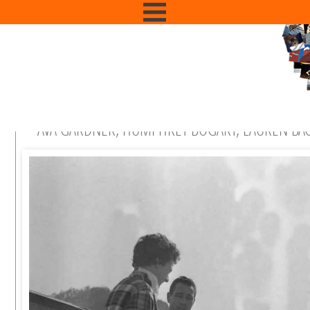
AVA GARDNER, HUMPHREY BOGART, LAUREN BA