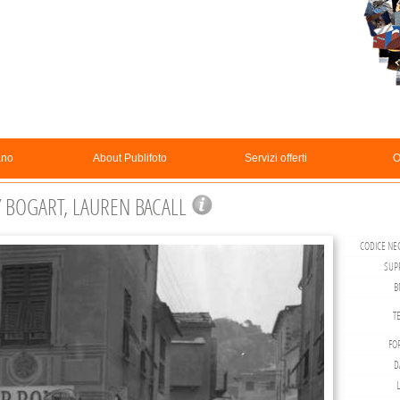
ano
About Publifoto
Servizi offerti
O
BOGART, LAUREN BACALL
CODICE NEG
SUP
B
TE
FO
D