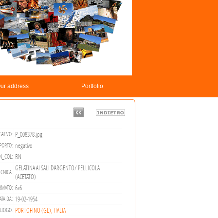
ur address
Portfolio
P_008378.jpg
ATIVO:
negativo
PORTO:
BN
N_COL:
GELATINA AI SALI D'ARGENTO/ PELLICOLA
CNICA:
(ACETATO)
6x6
RMATO:
19-02-1954
ATA DA:
PORTOFINO (GE), ITALIA
LUOGO: