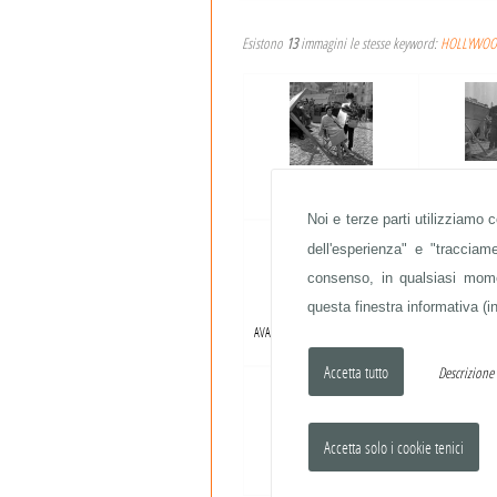
Esistono
13
immagini le stesse keyword:
HOLLYWOOD
AVA GARDNER
AVA GARDNER,
LAUR
Noi e terze parti utilizziamo 
dell'esperienza" e "traccia
consenso, in qualsiasi momen
questa finestra informativa (in
AVA GARDNER, HUMPHREY BOGART,
AVA GARDNER,
LAUREN BACALL
LAUR
Descrizion