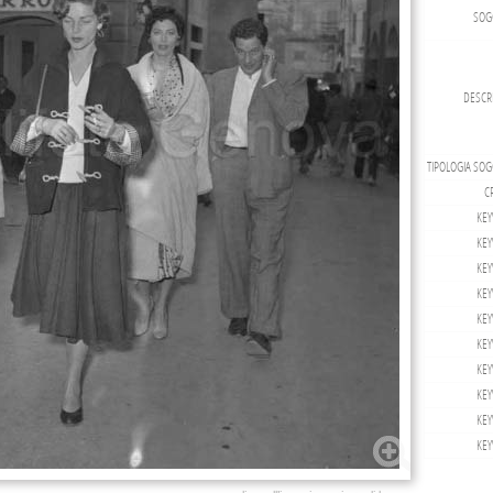
SOG
DESCRI
TIPOLOGIA SOG
CR
KEY
KEY
KEY
KEY
KEY
KEY
KEY
KEY
KEY
KEY