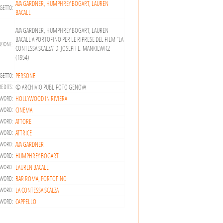
AVA GARDNER, HUMPHREY BOGART, LAUREN
GETTO:
BACALL
AVA GARDNER, HUMPHREY BOGART, LAUREN
BACALL A PORTOFINO PER LE RIPRESE DEL FILM "LA
ZIONE:
CONTESSA SCALZA" DI JOSEPH L. MANKIEWICZ
(1954)
PERSONE
GETTO:
© ARCHIVIO PUBLIFOTO GENOVA
EDITS:
HOLLYWOOD IN RIVIERA
WORD:
CINEMA
WORD:
ATTORE
WORD:
ATTRICE
WORD:
AVA GARDNER
WORD:
HUMPHREY BOGART
WORD:
LAUREN BACALL
WORD:
BAR ROMA, PORTOFINO
WORD:
LA CONTESSA SCALZA
WORD:
CAPPELLO
WORD: