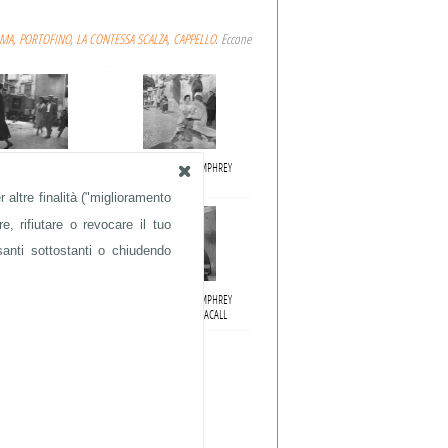
MA, PORTOFINO
,
LA CONTESSA SCALZA
,
CAPPELLO
. Eccone
DNER, HUMPHREY BOGART,
AVA GARDNER, HUMPHREY
LAUREN BACALL
BOGART
 altre finalità ("miglioramento
e, rifiutare o revocare il tuo
santi sottostanti o chiudendo
DNER, HUMPHREY BOGART,
AVA GARDNER, HUMPHREY
LAUREN BACALL
BOGART, LAUREN BACALL