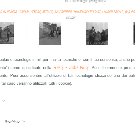
clicca sull'immagine per ingrandirla
 IN RIVIERA
,
CINEMA
,
ATTORE
,
ATTRICE
,
AVA GARDNER
,
HUMPHREY BOGART
,
LAUREN BACALL
,
BAR RO
alcune:
 HUMPHREY BOGART,
AVA GARDNER, HUMPHREY BOGART,
AVA GARDNER, HUMPHREY BOGART,
AVA GAR
EN BACALL
LAUREN BACALL
LAUREN BACALL
cookie o tecnologie simili per finalità tecniche e, con il tuo consenso, anche per
Privacy + Cookie Policy
mento") come specificato nella
. Puoi liberamente prestar
to. Puoi acconsentire all’utilizzo di tali tecnologie cliccando uno dei pul
 tal caso verranno utilizzati tutti i cookie).
 HUMPHREY BOGART,
AVA GARDNER, HUMPHREY BOGART,
AVA GARDNER, HUMPHREY BOGART,
AVA GAR
EN BACALL
LAUREN BACALL
LAUREN BACALL
e
Descrizione
AVA GARDNER, HUMPHREY BOGART, LAUREN BACALL