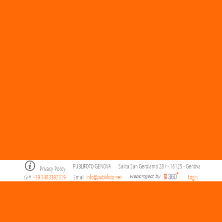
PUBLIFOTO GENOVA
Salita San Gerolamo 28 r - 16125 - Genova
Privacy Policy
Cell
+39.3483392319
Email:
info@publifoto.net
Login
.