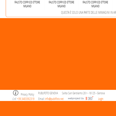
FAUSTO COPPI ED ETTORE
FAUSTO COPPI ED ETTORE
FAUSTO COPPI ED ETTORE
MILANO
MILANO
MILANO
QUESTA È SOLO UNA PARTE DELLE IMMAGINI IN ARC
PUBLIFOTO GENOVA
Salita San Gerolamo 28 r - 16125 - Genova
Privacy Policy
Cell
+39.3483392319
Email:
info@publifoto.net
Login
.