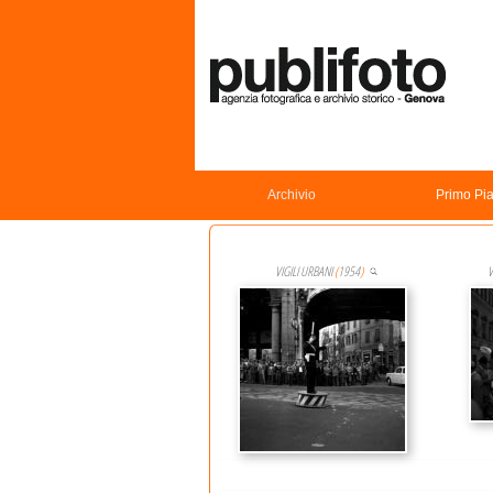
Archivio
Primo Pi
VIGILI URBANI
(
1954
)
V