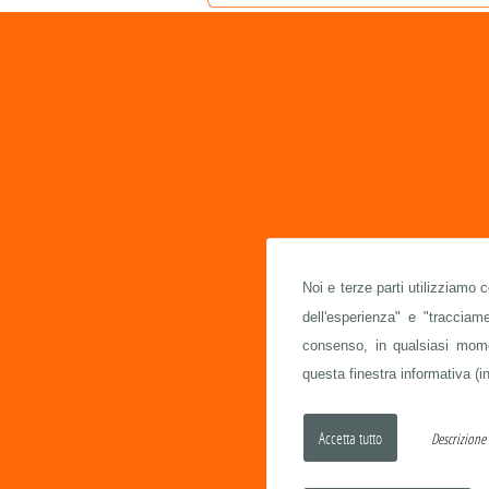
Noi e terze parti utilizziamo 
dell'esperienza" e "traccia
consenso, in qualsiasi momen
questa finestra informativa (in
Descrizion