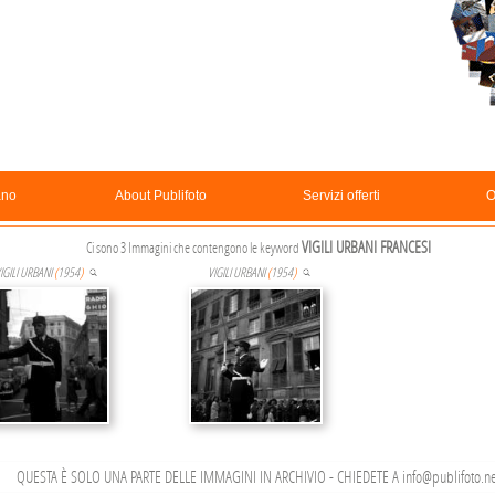
ano
About Publifoto
Servizi offerti
O
VIGILI URBANI FRANCESI
Ci sono 3 Immagini che contengono le keyword
IGILI URBANI
(
1954
)
VIGILI URBANI
(
1954
)
QUESTA È SOLO UNA PARTE DELLE IMMAGINI IN ARCHIVIO - CHIEDETE A info@publifoto.ne