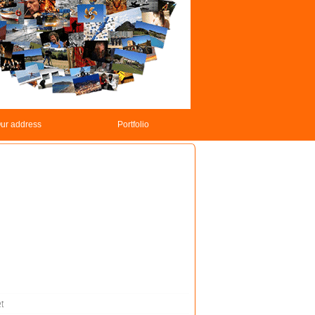
ur address
Portfolio
t