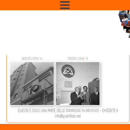
SIMBOLO: P.S.I.
Ci sono 2 Immagini che contengono le keyword
VEDUTE
(
1954
)
POLITICI
(
1954
)
QUESTA È SOLO UNA PARTE DELLE IMMAGINI IN ARCHIVIO - CHIEDETE A
info@publifoto.net