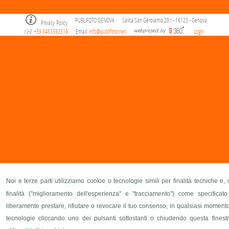
PUBLIFOTO GENOVA
Salita San Gerolamo 28 r - 16125 - Genova
Privacy Policy
Cell
+39.3483392319
Email:
info@publifoto.net
Login
.
Noi e terze parti utilizziamo cookie o tecnologie simili per finalità tecniche e
finalità ("miglioramento dell'esperienza" e "tracciamento") come specificat
liberamente prestare, rifiutare o revocare il tuo consenso, in qualsiasi momento. 
tecnologie cliccando uno dei pulsanti sottostanti o chiudendo questa finestr