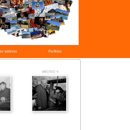
ur address
Portfolio
VARI
(
1953
)