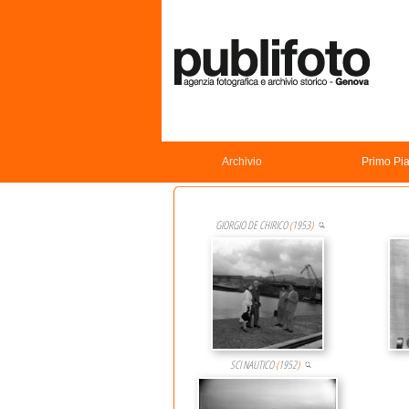
Archivio
Primo Pi
GIORGIO DE CHIRICO
(
1953
)
SCI NAUTICO
(
1952
)