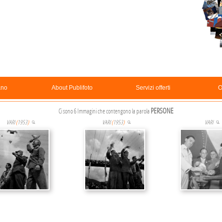
ano
About Publifoto
Servizi offerti
O
PERSONE
Ci sono 6 Immagini che contengono la parola
VARI
(
1953
)
VARI
(
1953
)
VARI