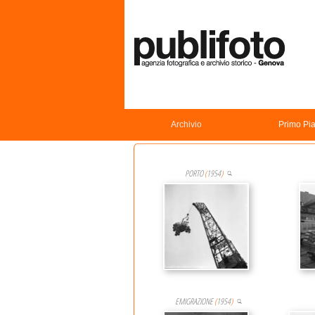
Archivio
Primo Pi
PORTO
(
1954
)
EMIGRAZIONE
(
1954
)