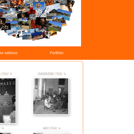
ur address
Portfolio
(
1954
)
EMIGRAZIONE
(
1954
)
NAVI
(
1954
)