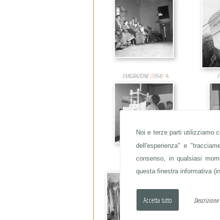
EMIGRAZIONE
(
1954
)
E
Noi e terze parti utilizziamo 
dell'esperienza" e "traccia
consenso, in qualsiasi momen
POLITICI
(
1954
)
questa finestra informativa (in
Descrizion