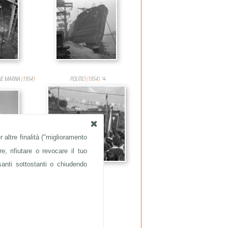
NE MARINA
(
1954
)
POLITICI
(
1954
)
 altre finalità ("miglioramento
e, rifiutare o revocare il tuo
santi sottostanti o chiudendo
4
)