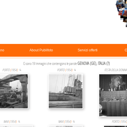
ano
About Publifoto
Servizi offerti
O
GENOVA (GE), ITALIA (?)
Ci sono 19 Immagini che contengono le parole
PORTO
(
1954
)
PORTO
(
1954
)
FESTA DELLA DONNA
NAVI
(
1954
)
NAVI
(
1954
)
PORTO
(
1954
)