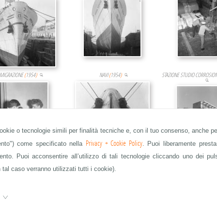
MIGRAZIONE
(
1954
)
NAVI
(
1954
)
STAZIONE STUDIO CORROSIO
cookie o tecnologie simili per finalità tecniche e, con il tuo consenso, anche per
Privacy + Cookie Policy
mento") come specificato nella
. Puoi liberamente prestar
to. Puoi acconsentire all’utilizzo di tali tecnologie cliccando uno dei pul
ANSALDO
(
1954
)
ANSALDO
(
1954
)
ANSALDO
(
195
 tal caso verranno utilizzati tutti i cookie).
e